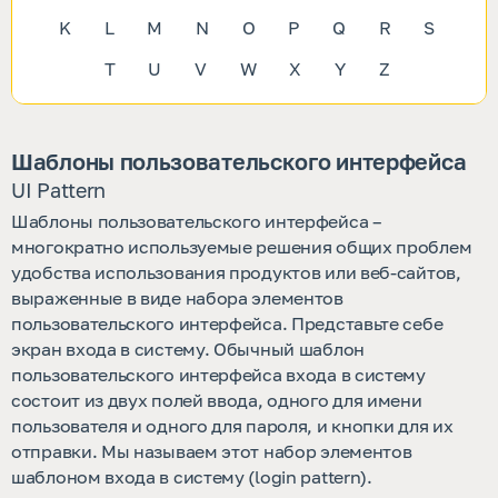
K
L
M
N
O
P
Q
R
S
T
U
V
W
X
Y
Z
Шаблоны пользовательского интерфейса
UI Pattern
Шаблоны пользовательского интерфейса –
многократно используемые решения общих проблем
удобства использования продуктов или веб-сайтов,
выраженные в виде набора элементов
пользовательского интерфейса. Представьте себе
экран входа в систему. Обычный шаблон
пользовательского интерфейса входа в систему
состоит из двух полей ввода, одного для имени
пользователя и одного для пароля, и кнопки для их
отправки. Мы называем этот набор элементов
шаблоном входа в систему (login pattern).