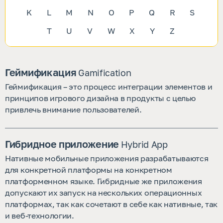
K
L
M
N
O
P
Q
R
S
T
U
V
W
X
Y
Z
Геймификация
Gamification
Геймификация – это процесс интеграции элементов и
принципов игрового дизайна в продукты с целью
привлечь внимание пользователей.
Гибридное приложение
Hybrid App 
Нативные мобильные приложения разрабатываются
для конкретной платформы на конкретном
платформенном языке. Гибридные же приложения
допускают их запуск на нескольких операционных
платформах, так как сочетают в себе как нативные, так
и веб-технологии.