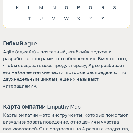
K
L
M
N
O
P
Q
R
S
T
U
V
W
X
Y
Z
Гибкий
Agile
Agile (аджайл) – поэтапный, «гибкий» подход к
разработке программного обеспечения. Вместо того,
чтобы создавать весь продукт сразу, Agile разбивает
его на более мелкие части, которые распределяют по
двухнедельным циклам, еще их называют
«итерациями».
Карта эмпатии
Empathy Map 
Карты эмпатии – это инструменты, которые помогают
визуализировать поведение, отношения и чувства
пользователей. Они разделены на 4 равных квадранта,