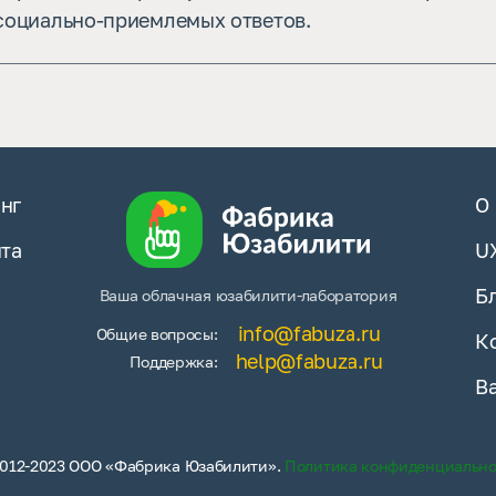
социально-приемлемых ответов.
нг
О
йта
U
Б
Ваша облачная юзабилити-лаборатория
info@fabuza.ru
Общие вопросы:
К
help@fabuza.ru
Поддержка:
В
012-2023 ООО «Фабрика Юзабилити».
Политика конфиденциальн