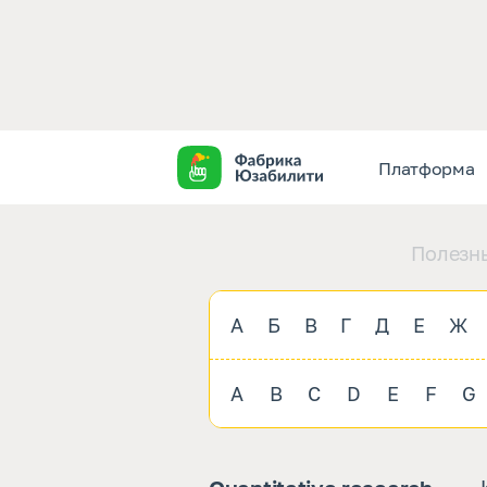
Платформа
Полезны
А
Б
В
Г
Д
Е
Ж
A
B
C
D
E
F
G