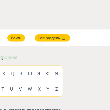
в
Войти
Все разделы
дробнее
Х
Ц
Ч
Ш
Э
Ю
Я
T
U
V
W
X
Y
Z