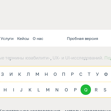
Словарь термино
Услуги
Кейсы
О нас
Пробная версия
е термины юзабилити-, UX- и UI-исследований.
По
З
И
К
Л
М
Н
О
П
Р
С
Т
У
Ф
H
I
J
K
L
M
N
O
P
Q
R
S