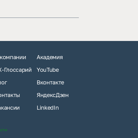
 компании
Академия
X-Глоссарий
YouTube
лог
Вконтакте
онтакты
ЯндексДзен
акансии
LinkedIn
ости