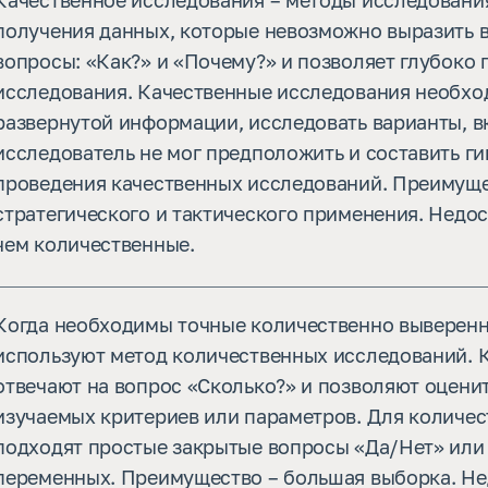
Качественное исследования – методы исследования
получения данных, которые невозможно выразить в
вопросы: «Как?» и «Почему?» и позволяет глубоко 
исследования. Качественные исследования необхо
развернутой информации, исследовать варианты, вк
исследователь не мог предположить и составить ги
проведения качественных исследований. Преимуще
стратегического и тактического применения. Недос
чем количественные.
Когда необходимы точные количественно выверенн
используют метод количественных исследований. 
отвечают на вопрос «Сколько?» и позволяют оцени
изучаемых критериев или параметров. Для количе
подходят простые закрытые вопросы «Да/Нет» или
переменных. Преимущество – большая выборка. Не