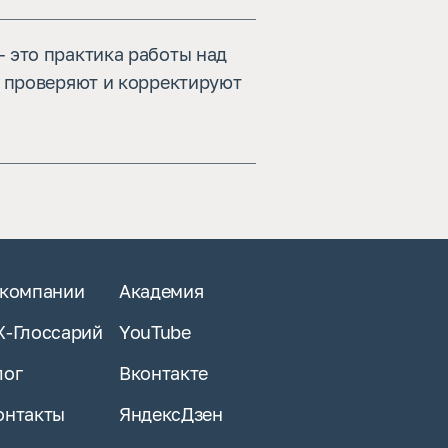
 это практика работы над
, проверяют и корректируют
 компании
Академия
X-Глоссарий
YouTube
лог
Вконтакте
онтакты
ЯндексДзен