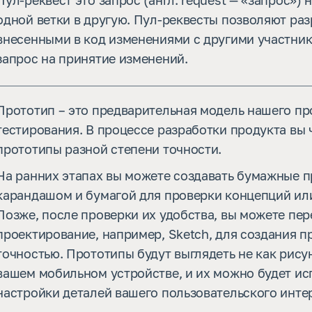
Пул-реквест это запрос (англ. request — «запрос»)
одной ветки в другую. Пул-реквесты позволяют ра
внесенными в код изменениями с другими участник
запрос на принятие изменений.
Прототип – это предварительная модель нашего пр
тестирования. В процессе разработки продукта вы 
прототипы разной степени точности.
На ранних этапах вы можете создавать бумажные п
карандашом и бумагой для проверки концепций или
Позже, после проверки их удобства, вы можете пе
проектирование, например, Sketch, для создания п
точностью. Прототипы будут выглядеть не как рису
вашем мобильном устройстве, и их можно будет ис
настройки деталей вашего пользовательского инте