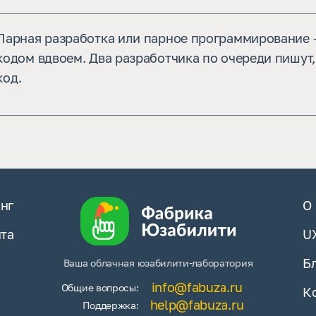
Парная разработка или парное программирование –
кодом вдвоем. Два разработчика по очереди пишут
код.
нг
О
йта
U
Б
Ваша облачная юзабилити-лаборатория
info@fabuza.ru
Общие вопросы:
К
help@fabuza.ru
Поддержка: