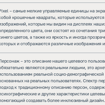
Pixel – самые мелкие управляемые единицы на экр
собой крошечные квадраты, которые используются
изображений, которые мы видим на дисплеях наших
определенного цвета, они состоят из сочетания три
синего цветов, а также из яркость и иногда прозра
которых и отображаются различные изображения и
Персонаж – это описание нашего целевого пользов
обязательно являются реальными людьми, это архе
использованием реальной социо-демографической
основанных на реальных пользователях. Спектр пе
подход к традиционному описанию персон, содер
психографические и другие характеристики целевы
помогающий создавать более инклюзивный дизайн.