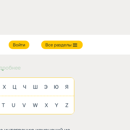
в
Войти
Все разделы
дробнее
Х
Ц
Ч
Ш
Э
Ю
Я
T
U
V
W
X
Y
Z