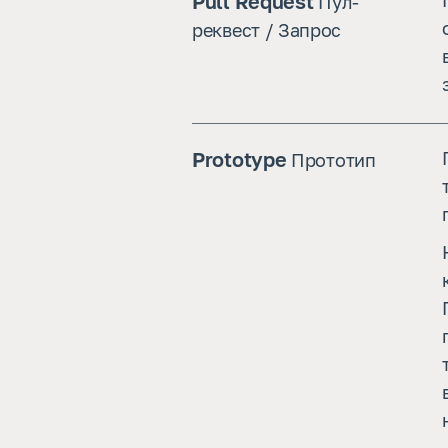
Pull Request
Пул-
реквест / Запрос
Prototype
Прототип