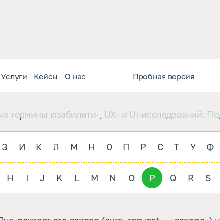
Словарь термино
Услуги
Кейсы
О нас
Пробная версия
е термины юзабилити-, UX- и UI-исследований.
По
З
И
К
Л
М
Н
О
П
Р
С
Т
У
Ф
H
I
J
K
L
M
N
O
P
Q
R
S