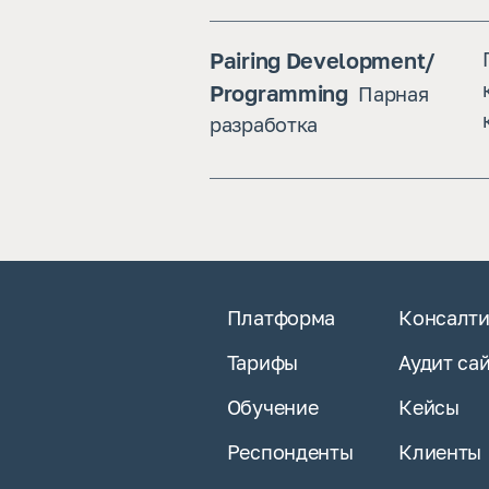
Pairing Development/ 
Programming 
Парная 
разработка
Платформа
Консалти
Тарифы
Аудит са
Обучение
Кейсы
Респонденты
Клиенты