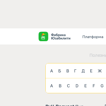
Платформа
Полезны
А
Б
В
Г
Д
Е
Ж
A
B
C
D
E
F
G