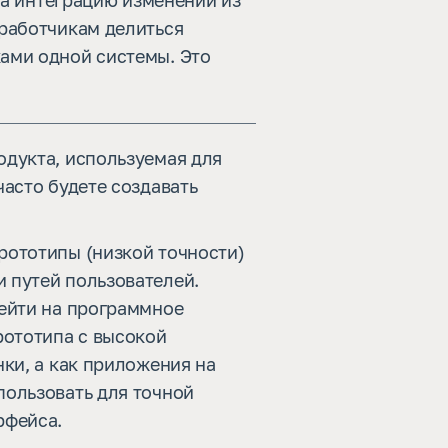
 на интеграцию изменений из
зработчикам делиться
ами одной системы. Это
одукта, используемая для
часто будете создавать
рототипы (низкой точности)
 путей пользователей.
рейти на программное
рототипа с высокой
нки, а как приложения на
пользовать для точной
рфейса.